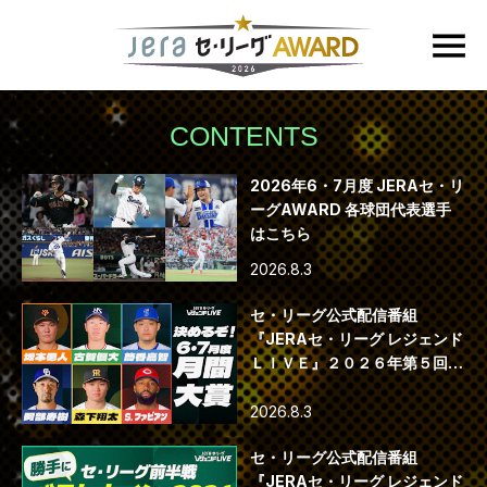
CONTENTS
2026年6・7月度 JERAセ・リ
ーグAWARD 各球団代表選手
はこちら
2026.8.3
セ・リーグ公式配信番組
『JERAセ・リーグ レジェンド
ＬＩＶＥ』２０２６年第５回配
信
2026.8.3
セ・リーグ公式配信番組
『JERAセ・リーグ レジェンド