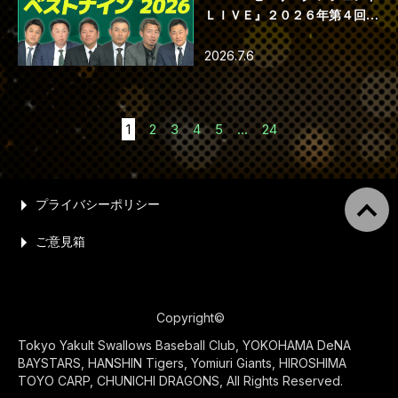
ＬＩＶＥ』２０２６年第４回配
信
2026.7.6
1
2
3
4
5
...
24
プライバシーポリシー
ご意見箱
Copyright©
Tokyo Yakult Swallows Baseball Club, YOKOHAMA DeNA
BAYSTARS, HANSHIN Tigers, Yomiuri Giants, HIROSHIMA
TOYO CARP, CHUNICHI DRAGONS, All Rights Reserved.