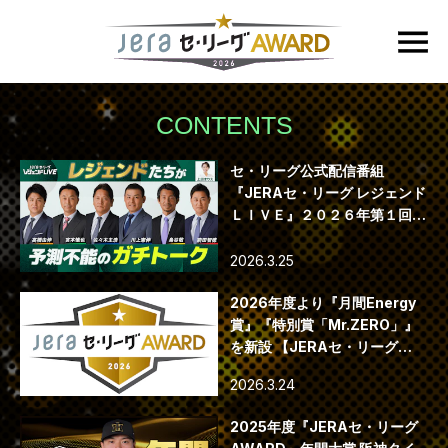
CONTENTS
セ・リーグ公式配信番組
『JERAセ・リーグ レジェンド
ＬＩＶＥ』２０２６年第１回配
信
2026.3.25
2026年度より『月間Energy
賞』『特別賞「Mr.ZERO」』
を新設 【JERAセ・リーグ
AWARD】
2026.3.24
2025年度『JERAセ・リーグ