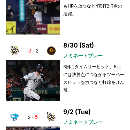
もHRを放つなど4安打2打点の
活躍。
8/30 (Sat)
3
-
2
ノミネートプレー
3回にタイムリーヒット、5回
には決勝点につながるツーベー
スヒットを放つなど打線をけん
引。
9/2 (Tue)
5
3
-
ノミネートプレー