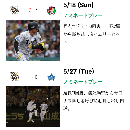
5/18 (Sun)
3
-
1
ノミネートプレー
同点で迎えた6回裏、一死2塁
から勝ち越しタイムリーヒッ
ト。
5/27 (Tue)
1
-
0
ノミネートプレー
延長11回裏、無死満塁からサヨ
ナラ勝ちを呼び込む押し出し四
球。