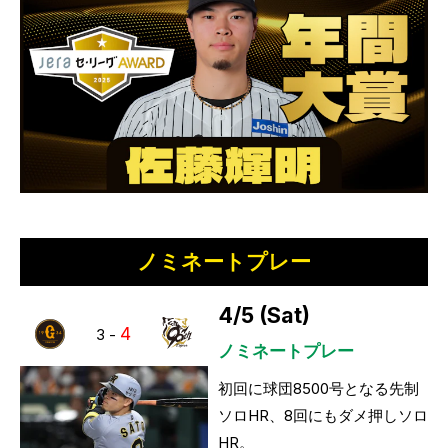
ノミネートプレー
4/5 (Sat)
4
3
-
ノミネートプレー
初回に球団8500号となる先制
ソロHR、8回にもダメ押しソロ
HR。