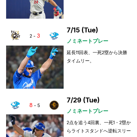
7/15 (Tue)
3
2
-
ノミネートプレー
延長11回表、一死2塁から決勝
タイムリー。
7/29 (Tue)
8
-
5
ノミネートプレー
2点を追う4回裏、一死1・2塁か
らライトスタンドへ逆転スリー