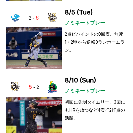
8/5 (Tue)
6
2
-
ノミネートプレー
2点ビハインドの8回表、無死
1・2塁から逆転3ランホームラ
ン。
8/10 (Sun)
5
-
2
ノミネートプレー
初回に先制タイムリー、3回に
もHRを放つなど4安打2打点の
活躍。