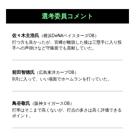
選考委員コメント
佐々木主浩
氏
（
横浜DeNAベイスターズOB
）
打つ方も良かったが、宮﨑が離脱した後は三塁手に入り投
手への声掛けなど守備面でも貢献していた。
前田智徳
氏
（
広島東洋カープOB
）
9月に入って、いい場面でホームランを打っていた。
鳥谷敬
氏
（
阪神タイガースOB
）
打率はそこまで高くないが、打点の多さは高く評価できる
ポイント。