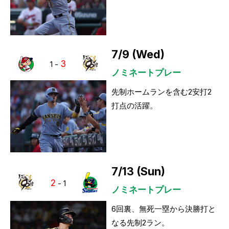
7/9 (Wed)
3
1
-
ノミネートプレー
先制ホームランを含む2安打2
打点の活躍。
7/13 (Sun)
2
-
1
ノミネートプレー
6回裏、無死一塁から決勝打と
なる先制2ラン。