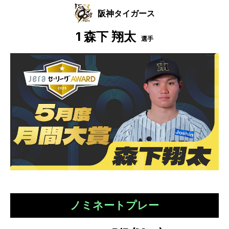
阪神タイガース
1
森下 翔太
選手
ノミネートプレー