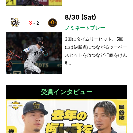
8/30 (Sat)
3
-
2
ノミネートプレー
3回にタイムリーヒット、5回
には決勝点につながるツーベー
スヒットを放つなど打線をけん
引。
受賞インタビュー