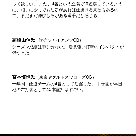
って欲しい。 また、4番という立場で10盗塁しているよう
に、相手に少しでも油断があれば仕掛ける意欲もあるの
で、まだまだ伸びしろがある選手だと感じる。
高橋由伸
氏
（
読売ジャイアンツOB
）
シーズン成績は申し分ない。 勝負強い打撃のインパクトが
強かった。
宮本慎也
氏
（
東京ヤクルトスワローズOB
）
一年間、優勝チームの4番として活躍した。 甲子園が本拠
地の左打者として40本塁打はすごい。