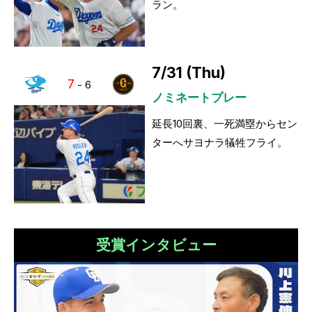
ラン。
7/31 (Thu)
7
-
6
ノミネートプレー
延長10回裏、一死満塁からセン
ターへサヨナラ犠牲フライ。
受賞インタビュー