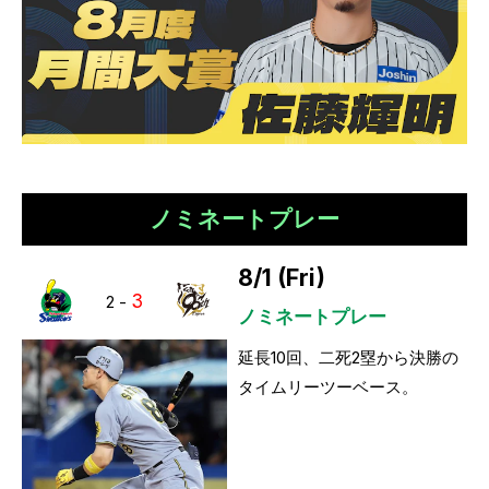
ノミネートプレー
8/1 (Fri)
3
2
-
ノミネートプレー
延長10回、二死2塁から決勝の
タイムリーツーベース。