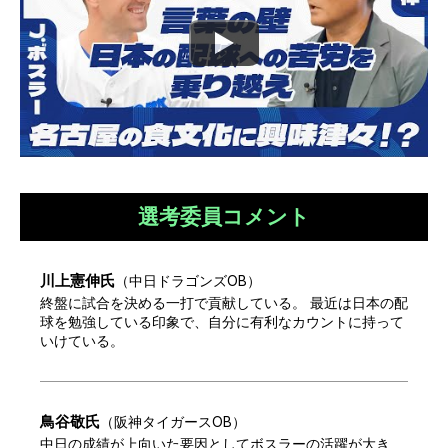
選考委員コメント
川上憲伸
氏
（
中日ドラゴンズOB
）
終盤に試合を決める一打で貢献している。 最近は日本の配
球を勉強している印象で、自分に有利なカウントに持って
いけている。
鳥谷敬
氏
（
阪神タイガースOB
）
中日の成績が上向いた要因としてボスラーの活躍が大き