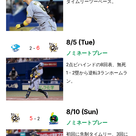
タイムリーツーベース。
8/5 (Tue)
6
2
-
ノミネートプレー
2点ビハインドの8回表、無死
1・2塁から逆転3ランホームラ
ン。
8/10 (Sun)
5
-
2
ノミネートプレー
初回に先制タイムリー、3回に