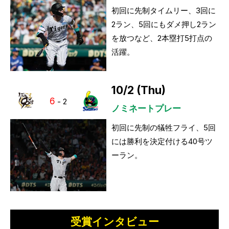
初回に先制タイムリー、3回に
2ラン、5回にもダメ押し2ラン
を放つなど、2本塁打5打点の
活躍。
10/2 (Thu)
6
-
2
ノミネートプレー
初回に先制の犠牲フライ、5回
には勝利を決定付ける40号ツ
ーラン。
受賞インタビュー