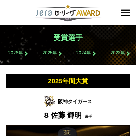
受賞選手
2026
年
2025
年
2024
年
2023
年
2025年間大賞
阪神タイガース
8
佐藤 輝明
選手