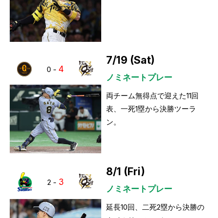
7/19 (Sat)
4
0
-
ノミネートプレー
両チーム無得点で迎えた11回
表、一死1塁から決勝ツーラ
ン。
8/1 (Fri)
3
2
-
ノミネートプレー
延長10回、二死2塁から決勝の