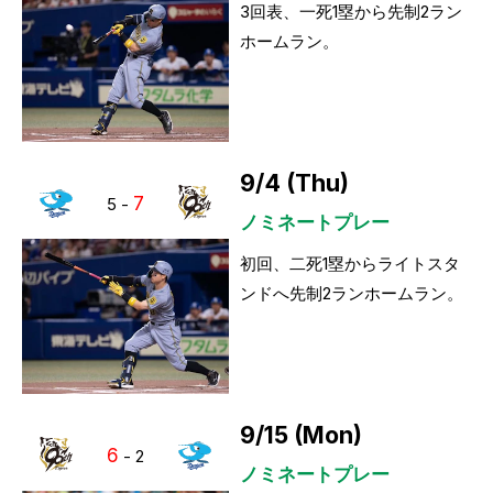
3回表、一死1塁から先制2ラン
ホームラン。
9/4 (Thu)
7
5
-
ノミネートプレー
初回、二死1塁からライトスタ
ンドへ先制2ランホームラン。
9/15 (Mon)
6
-
2
ノミネートプレー