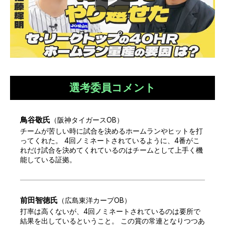
選考委員コメント
鳥谷敬
氏
（
阪神タイガースOB
）
チームが苦しい時に試合を決めるホームランやヒットを打
ってくれた。 4回ノミネートされているように、4番がこ
れだけ試合を決めてくれているのはチームとして上手く機
能している証拠。
前田智徳
氏
（
広島東洋カープOB
）
打率は高くないが、4回ノミネートされているのは要所で
結果を出しているということ。 この賞の常連となりつつあ