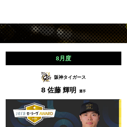
8月度
阪神タイガース
8
佐藤 輝明
選手