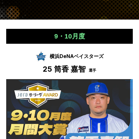
9・10月度
横浜DeNAベイスターズ
25
筒香 嘉智
選手