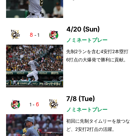
4/20 (Sun)
8
-
1
ノミネートプレー
先制2ランを含む4安打2本塁打
6打点の大爆発で勝利に貢献。
7/8 (Tue)
6
1
-
ノミネートプレー
初回に先制タイムリーを放つな
ど、2安打2打点の活躍。