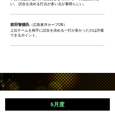
い。 試合を決める打点が多い点が素晴らしい。
前田智徳
氏
（
広島東洋カープOB
）
上位チームを相手に試合を決める一打が多かったのは評価
できるポイント。
5月度