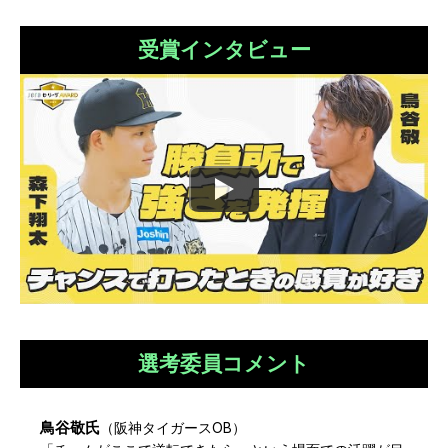
受賞インタビュー
選考委員コメント
鳥谷敬
氏
（
阪神タイガースOB
）