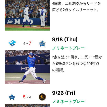
4回裏、二死満塁からリードを
広げる2点タイムリーヒット。
9/18 (Thu)
7
4
-
ノミネートプレー
2点を追う5回表、二死1・2塁か
ら逆転3ランを放つなど4打点
の活躍。
9/26 (Fri)
5
-
4
ノミネートプレー