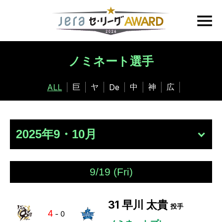
ノミネート選手
巨
ヤ
中
神
広
ALL
De
9/19 (Fri)
31
早川 太貴
投手
4
-
0