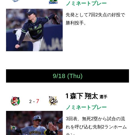
ノミネートプレー
先発として7回2失点の好投で
勝利投手。
9/18 (Thu)
1
森下 翔太
選手
7
2
-
ノミネートプレー
3回表、無死2塁から試合の流
れを呼び込む先制2ランホーム
ラン。