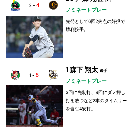
4
2
-
ノミネートプレー
先発として6回2失点の好投で
勝利投手。
1
森下 翔太
選手
6
1
-
ノミネートプレー
3回に先制打、9回にダメ押し
打を放つなど2本のタイムリー
を含む4安打。