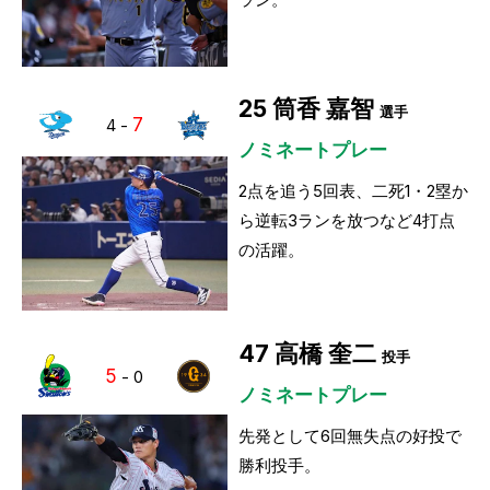
25
筒香 嘉智
選手
7
4
-
ノミネートプレー
2点を追う5回表、二死1・2塁か
ら逆転3ランを放つなど4打点
の活躍。
47
高橋 奎二
投手
5
-
0
ノミネートプレー
先発として6回無失点の好投で
勝利投手。