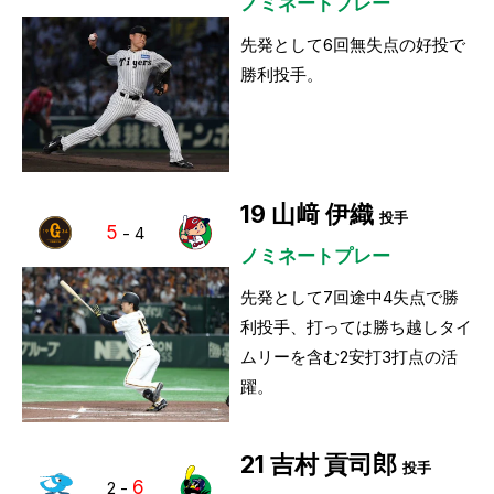
ノミネートプレー
先発として6回無失点の好投で
勝利投手。
19
山﨑 伊織
投手
5
-
4
ノミネートプレー
先発として7回途中4失点で勝
利投手、打っては勝ち越しタイ
ムリーを含む2安打3打点の活
躍。
21
吉村 貢司郎
投手
6
2
-