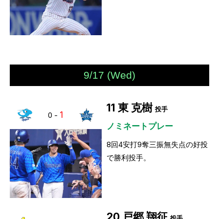
9/17 (Wed)
11
東 克樹
投手
1
0
-
ノミネートプレー
8回4安打9奪三振無失点の好投
で勝利投手。
20
戸郷 翔征
投手