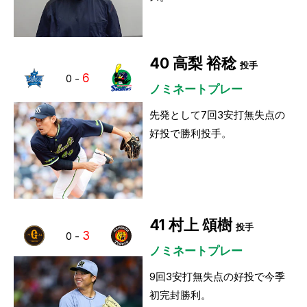
40
高梨 裕稔
投手
6
0
-
ノミネートプレー
先発として7回3安打無失点の
好投で勝利投手。
41
村上 頌樹
投手
3
0
-
ノミネートプレー
9回3安打無失点の好投で今季
初完封勝利。