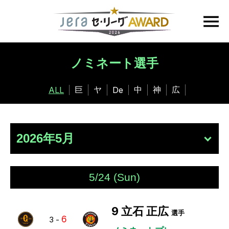
ノミネート選手
巨
ヤ
中
神
広
ALL
De
5/24 (Sun)
9
立石 正広
選手
6
3
-