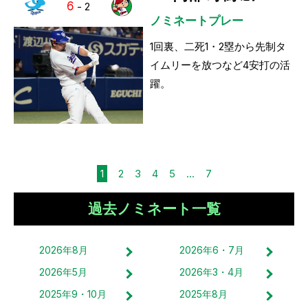
6
-
2
ノミネートプレー
1回裏、二死1・2塁から先制タ
イムリーを放つなど4安打の活
躍。
1
2
3
4
5
...
7
過去ノミネート一覧
2026
年
8
月
2026
年
6・7
月
2026
年
5
月
2026
年
3・4
月
2025
年
9・10
月
2025
年
8
月