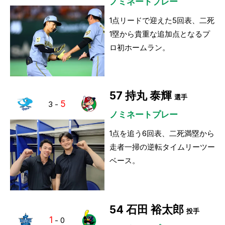
ノミネートプレー
1点リードで迎えた5回表、二死
1塁から貴重な追加点となるプ
ロ初ホームラン。
57
持丸 泰輝
選手
5
3
-
ノミネートプレー
1点を追う6回表、二死満塁から
走者一掃の逆転タイムリーツー
ベース。
54
石田 裕太郎
投手
1
-
0