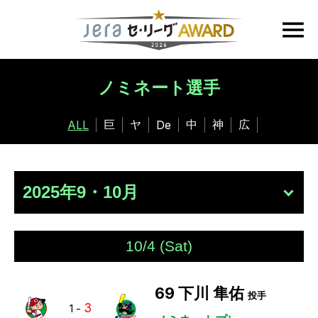
ノミネート選手
巨
ヤ
中
神
広
ALL
De
10/4 (Sat)
69
下川 隼佑
投手
3
1
-