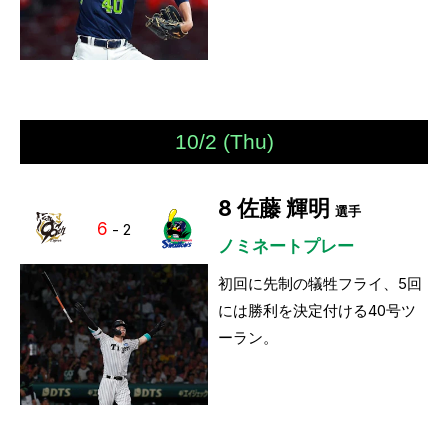
10/2 (Thu)
8
佐藤 輝明
選手
6
-
2
ノミネートプレー
初回に先制の犠牲フライ、5回
には勝利を決定付ける40号ツ
ーラン。