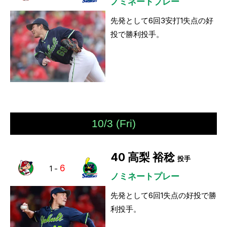
ノミネートプレー
先発として6回3安打1失点の好
投で勝利投手。
10/3 (Fri)
40
高梨 裕稔
投手
6
1
-
ノミネートプレー
先発として6回1失点の好投で勝
利投手。