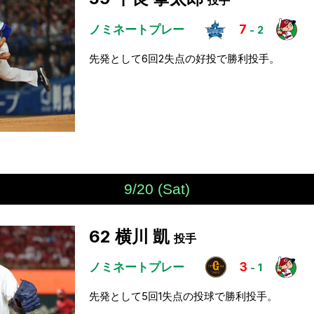
投手
ノミネートプレー
7
-
2
先発として6回2失点の好投で勝利投手。
9/20 (Sat)
62
横川 凱
投手
ノミネートプレー
3
-
1
先発として5回1失点の投球で勝利投手。