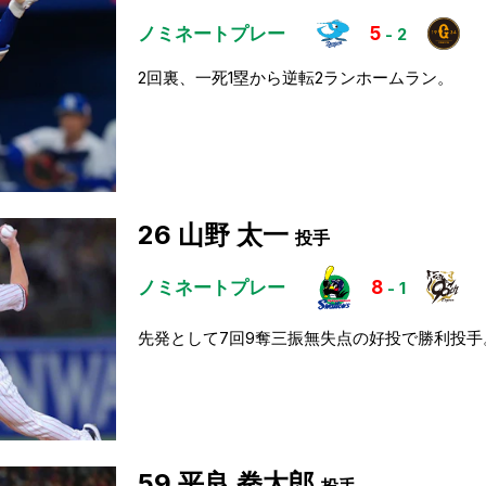
ノミネートプレー
5
-
2
2回裏、一死1塁から逆転2ランホームラン。
26
山野 太一
投手
ノミネートプレー
8
-
1
先発として7回9奪三振無失点の好投で勝利投手
59
平良 拳太郎