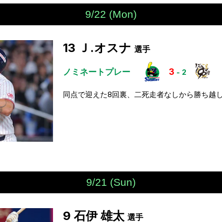
9/22 (Mon)
13
Ｊ.オスナ
選手
ノミネートプレー
3
-
2
同点で迎えた8回裏、二死走者なしから勝ち越
9/21 (Sun)
9
石伊 雄太
選手