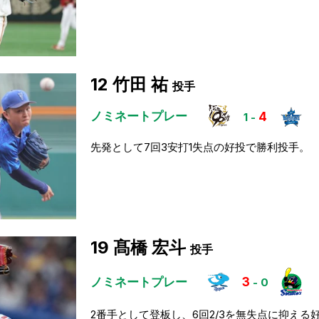
12
竹田 祐
投手
ノミネートプレー
4
1
-
先発として7回3安打1失点の好投で勝利投手。
19
髙橋 宏斗
投手
ノミネートプレー
3
-
0
2番手として登板し、6回2/3を無失点に抑える