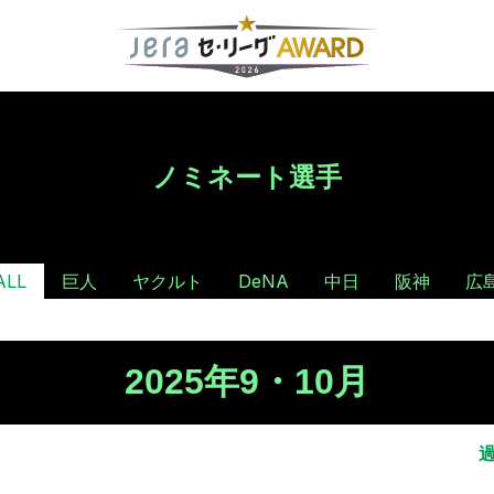
ノミネート選手
ALL
巨人
ヤクルト
DeNA
中日
阪神
広
2025年9・10月