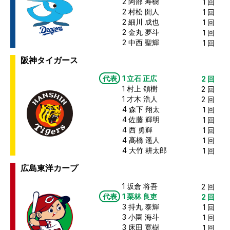
2
阿部 寿樹
1
回
2
村松 開人
1
回
2
細川 成也
1
回
2
金丸 夢斗
1
回
2
中西 聖輝
1
回
阪神タイガース
代表
1
立石 正広
2
回
1
村上 頌樹
2
回
1
才木 浩人
2
回
4
森下 翔太
1
回
4
佐藤 輝明
1
回
4
西 勇輝
1
回
4
髙橋 遥人
1
回
4
大竹 耕太郎
1
回
広島東洋カープ
1
坂倉 将吾
2
回
代表
1
栗林 良吏
2
回
3
持丸 泰輝
1
回
3
小園 海斗
1
回
3
床田 寛樹
1
回