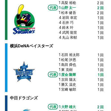
1
高梨 裕稔
2
回
代表
1
山野 太一
2
回
1
松本 健吾
2
回
4
岩田 幸宏
1
回
4
石井 巧
1
回
4
鈴木 叶
1
回
4
武岡 龍世
1
回
4
丸山 和郁
1
回
横浜DeNAベイスターズ
1
石田 裕太郎
1
回
1
松尾 汐恩
1
回
1
島田 舜也
1
回
1
東 克樹
1
回
代表
1
度会 隆輝
1
回
1
京田 陽太
1
回
1
勝又 温史
1
回
1
宮﨑 敏郎
1
回
中日ドラゴンズ
代表
1
大野 雄大
2
回