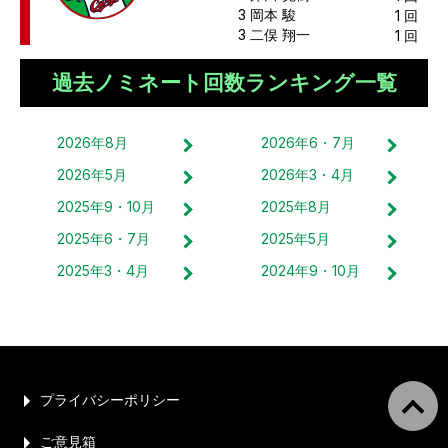
3
岡本 駿
1
回
3
二俣 翔一
1
回
過去ノミネート回数ランキング一覧
2026
年
8
月
2026
年
6・7
月
2026
年
5
月
2026
年
3・4
月
2025
年
9・10
月
2025
年
8
月
2025
年
6・7
月
2025
年
5
月
2025
年
3・4
月
2024
年
9・10
月
プライバシーポリシー
ご意見箱