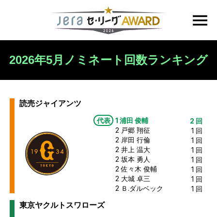
2026年5月
ノミネート回数ランキング
読売ジャイアンツ
代表
1
浦田 俊輔
2
回
2
戸郷 翔征
1
回
2
岸田 行倫
1
回
2
井上 温大
1
回
2
坂本 勇人
1
回
2
佐々木 俊輔
1
回
2
大城 卓三
1
回
2
Ｂ.ダルベック
1
回
東京ヤクルトスワローズ