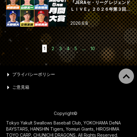
『JERAセ・リーグ レジェンド
ＬＩＶＥ』２０２６年第３回配
信
2026.6.8
1
2
3
4
5
...
10
プライバシーポリシー
ご意見箱
Copyright©
Tokyo Yakult Swallows Baseball Club, YOKOHAMA DeNA
BAYSTARS, HANSHIN Tigers, Yomiuri Giants, HIROSHIMA
TOYO CARP, CHUNICHI DRAGONS, All Rights Reserved.