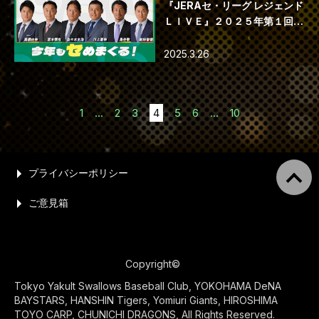
『JERAセ・リーグ レジェンド
ＬＩＶＥ』２０２５年第１回配
信
2025.3.26
1
...
2
3
4
5
6
...
10
プライバシーポリシー
ご意見箱
Copyright©
Tokyo Yakult Swallows Baseball Club, YOKOHAMA DeNA
BAYSTARS, HANSHIN Tigers, Yomiuri Giants, HIROSHIMA
TOYO CARP, CHUNICHI DRAGONS, All Rights Reserved.