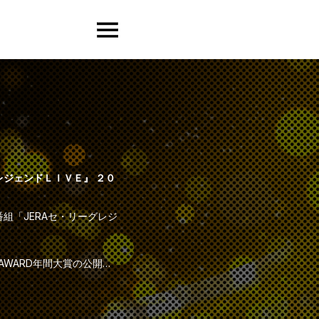
レジェンドＬＩＶＥ』 ２０
組「JERAセ・リーグレジ
AWARD年間大賞の公開選
選手達の中から、今年一年