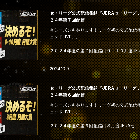
間でもっともチームの勝利に貢献した選手「JE
間大賞」を決定いたします。
セ・リーグ公式配信番組『JERAセ・リーグ 
２４年第７回配信
昨年の東克樹投手に続き、年間大賞を受賞す
今シーズンもやります！リーグ初の公式配信番
か！？
ェンドLIVE」。
そして、選考会の前にはJERAクライマックス
２０２４年度の第７回配信は９・１０月度JER
います。
開選考会を行います。
先月の３・４月度の東京ヤクルトスワローズ
他では見れない豪華出演陣が織りなす至極の
2024.10.9
広島東洋カープ・小園選手、６・７月度の中
い。
手、８月度の阪神タイガース・佐藤輝明選手
るのはどの選手でしょうか！？
◆出演（敬称略）
セ・リーグ公式配信番組『JERAセ・リーグ 
高橋由伸 （読売ジャイアンツOB
２４年第６回配信
そして、選考会の前には直前に迫ったJERAク
宮本慎也 （東京ヤクルトスワローズOB）
今シーズンもやります！リーグ初の公式配信番
の見どころをレジェンド達が徹底解説します
佐々木主浩（横浜DeNAベイスターズOB）
ェンドLIVE」。
川上憲伸 （中日ドラゴンズOB）
他では見れない豪華出演陣が織りなす至極の
鳥谷敬氏（阪神タイガースOB）
２０２４年度の第６回配信は８月度JERAセ・
い。
前田智徳 （広島東洋カープOB）
会を行います。
＜進行＞
先月の３・４月度の東京ヤクルトスワローズ
◆出演（敬称略）