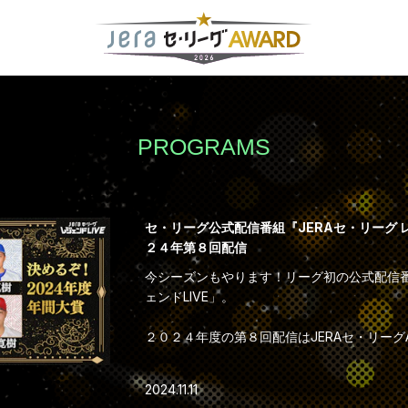
PROGRAMS
セ・リーグ公式配信番組『JERAセ・リーグ 
２４年第８回配信
今シーズンもやります！リーグ初の公式配信番
ェンドLIVE」。
２０２４年度の第８回配信はJERAセ・リーグ
考会を行います。
2024.11.11
各球団でもっともノミネート回数の多かった