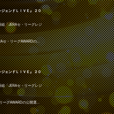
RAセ・リーグAWARD年
レジェンドＬＩＶＥ』 ２０
るのはどの選手でしょう
組「JERAセ・リーグレジ
AWARD特別賞の選考も行
Aセ・リーグAWARDの公
・ヤフーレ投手、５月度の
トークライブをご覧くださ
日ドラゴンズ・髙橋宏斗投
に続き、月間大賞を受賞す
レジェンドＬＩＶＥ』 ２０
ライマックスシリーズ セ
組「JERAセ・リーグレジ
。
トークライブをご覧くださ
リーグAWARDの公開選考
・ヤフーレ投手、５月度の