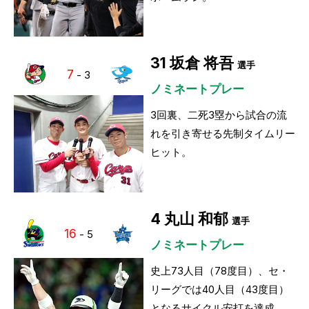
31
坂倉 将吾
選手
7
-
3
ノミネートプレー
3回裏、二死3塁から試合の流
れを引き寄せる先制タイムリー
ヒット。
4
丸山 和郁
選手
16
-
5
ノミネートプレー
史上73人目（78度目）、セ・
リーグでは40人目（43度目）
となるサイクル安打を達成。