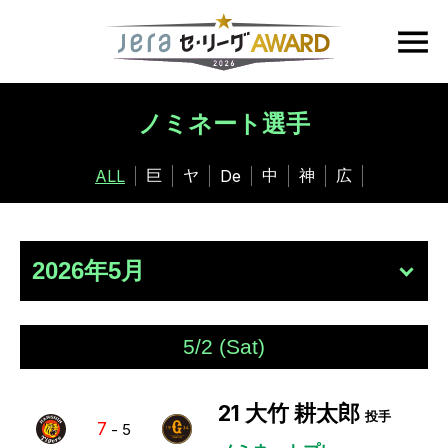
ノミネート選手
巨
ヤ
中
神
広
ALL
De
5/2 (Sat)
21
大竹 耕太郎
投手
7
-
5