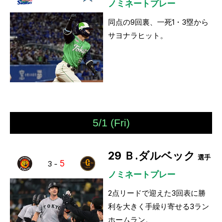
ノミネートプレー
同点の9回裏、一死1・3塁から
サヨナラヒット。
5/1 (Fri)
29
Ｂ.ダルベック
選手
5
3
-
ノミネートプレー
2点リードで迎えた3回表に勝
利を大きく手繰り寄せる3ラン
ホームラン。