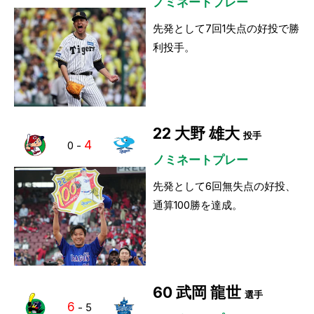
ノミネートプレー
先発として7回1失点の好投で勝
利投手。
22
大野 雄大
投手
4
0
-
ノミネートプレー
先発として6回無失点の好投、
通算100勝を達成。
60
武岡 龍世
選手
6
-
5