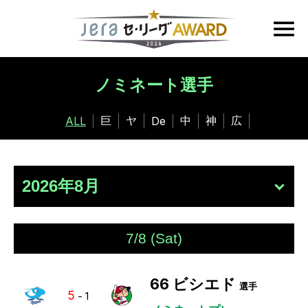
ノミネート選手
巨
ヤ
中
神
広
ALL
De
7/8 (Sat)
66
ビシエド
選手
5
-
1