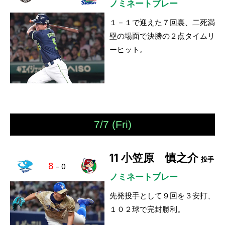
ノミネートプレー
１－１で迎えた７回裏、二死満
塁の場面で決勝の２点タイムリ
ーヒット。
7/7 (Fri)
11
小笠原 慎之介
投手
8
-
0
ノミネートプレー
先発投手として９回を３安打、
１０２球で完封勝利。