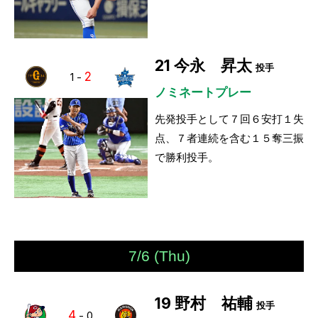
21
今永 昇太
投手
2
1
-
ノミネートプレー
先発投手として７回６安打１失
点、７者連続を含む１５奪三振
で勝利投手。
7/6 (Thu)
19
野村 祐輔
投手
4
-
0