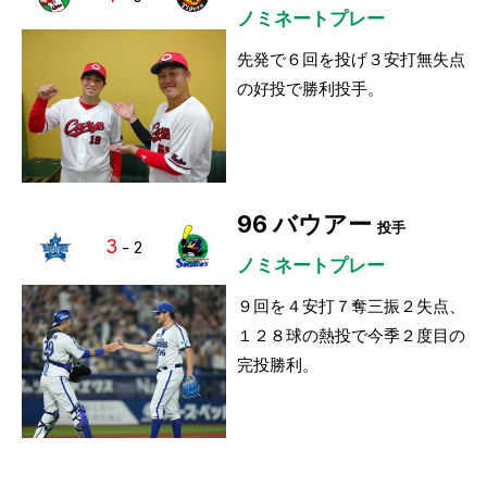
ノミネートプレー
先発で６回を投げ３安打無失点
の好投で勝利投手。
96
バウアー
投手
3
-
2
ノミネートプレー
９回を４安打７奪三振２失点、
１２８球の熱投で今季２度目の
完投勝利。