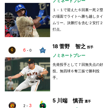
ノミネートプレー
１－１で迎えた６回裏一死２塁
の場面でライトへ勝ち越しタイ
ムリー。決勝打を含む２安打２
打点。
18
菅野 智之
投手
6
-
0
ノミネートプレー
先発投手として７回無失点の好
投。無四球６奪三振で勝利投
手。
5
川端 慎吾
選手
3
2
-