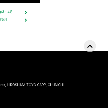
年
3・4
月
年
5
月
iants, HIROSHIMA TOYO CARP, CHUNICHI