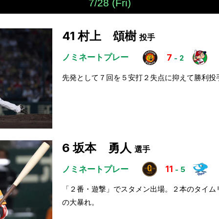
7/28 (Fri)
41
村上 頌樹
投手
ノミネートプレー
7
-
2
先発として７回を５安打２失点に抑えて勝利投
6
坂本 勇人
選手
ノミネートプレー
11
-
5
「２番・遊撃」でスタメン出場。２本のタイム
の大暴れ。