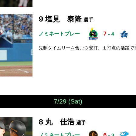
9
塩見 泰隆
選手
ノミネートプレー
7
-
4
先制タイムリーを含む３安打、１打点の活躍で
7/29 (Sat)
8
丸 佳浩
選手
ノミネートプレー
6
-
3