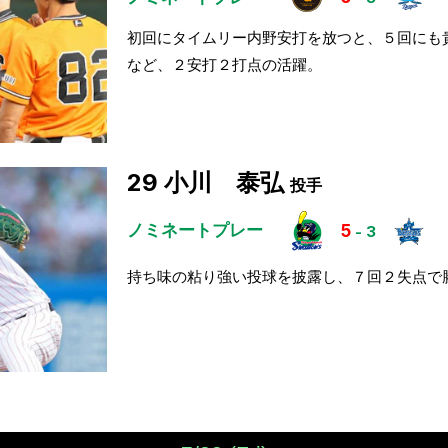
初回にタイムリー内野安打を放つと、５回にも
など、２安打２打点の活躍。
29
小川 泰弘
投手
ノミネートプレー
5
-
3
持ち味の粘り強い投球を披露し、７回２失点で