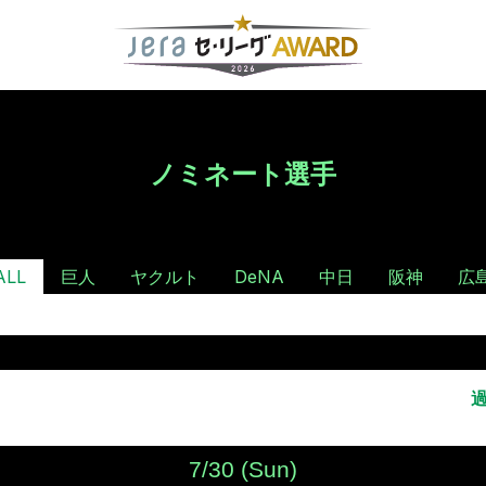
ノミネート選手
ALL
巨人
ヤクルト
DeNA
中日
阪神
広
7/30 (Sun)