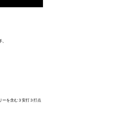
手。
リーを含む３安打３打点