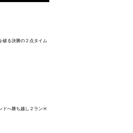
を破る決勝の２点タイム
ンドへ勝ち越し２ランＨ