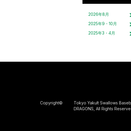
2026
年
8
月
2025
年
9・10
月
2025
年
3・4
月
Copyright©
Tokyo Yakult Swallows Base
DRAGONS, All Rights Reserve