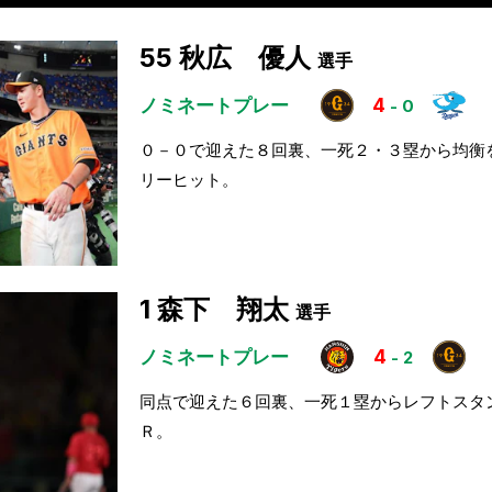
55
秋広 優人
選手
ノミネートプレー
4
-
0
０－０で迎えた８回裏、一死２・３塁から均衡
リーヒット。
1
森下 翔太
選手
ノミネートプレー
4
-
2
同点で迎えた６回裏、一死１塁からレフトスタ
Ｒ。