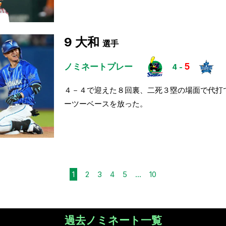
9
大和
選手
ノミネートプレー
5
4
-
４－４で迎えた８回裏、二死３塁の場面で代打
ーツーベースを放った。
1
2
3
4
5
...
10
過去ノミネート一覧