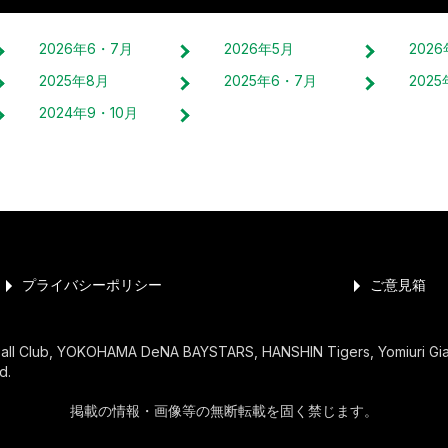
2026
年
6・7
月
2026
年
5
月
2026
2025
年
8
月
2025
年
6・7
月
2025
2024
年
9・10
月
プライバシーポリシー
ご意見箱
ball Club, YOKOHAMA DeNA BAYSTARS, HANSHIN Tigers, Yomiuri G
d.
掲載の情報・画像等の無断転載を固く禁じます。