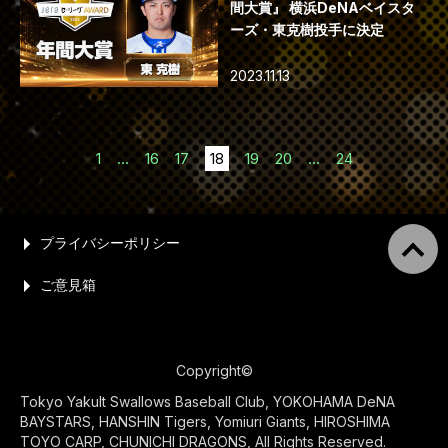
間大賞』 横浜DeNAベイスタ
ーズ・東克樹投手に決定
2023.11.13
1
...
16
17
18
19
20
...
24
プライバシーポリシー
ご意見箱
Copyright©
Tokyo Yakult Swallows Baseball Club, YOKOHAMA DeNA
BAYSTARS, HANSHIN Tigers, Yomiuri Giants, HIROSHIMA
TOYO CARP, CHUNICHI DRAGONS, All Rights Reserved.