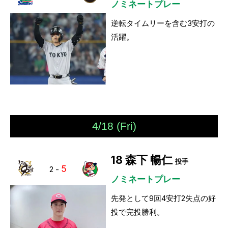
ノミネートプレー
逆転タイムリーを含む3安打の
活躍。
4/18 (Fri)
18
森下 暢仁
投手
5
2
-
ノミネートプレー
先発として9回4安打2失点の好
投で完投勝利。