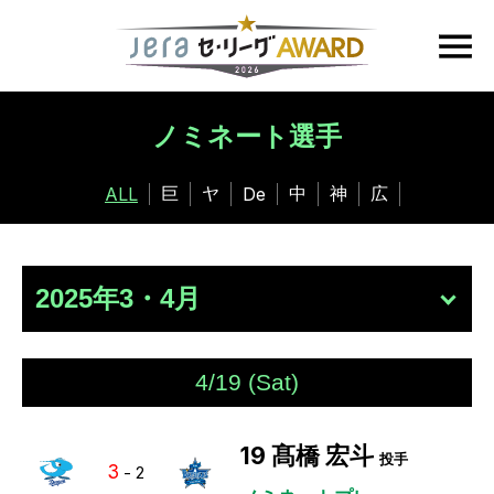
ノミネート選手
巨
ヤ
中
神
広
ALL
De
4/19 (Sat)
19
髙橋 宏斗
投手
3
-
2