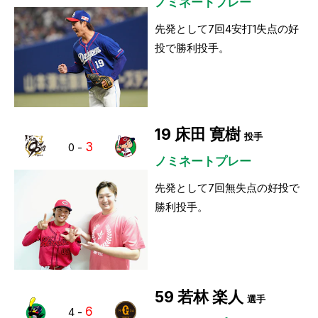
ノミネートプレー
先発として7回4安打1失点の好
投で勝利投手。
19
床田 寛樹
投手
3
0
-
ノミネートプレー
先発として7回無失点の好投で
勝利投手。
59
若林 楽人
選手
6
4
-