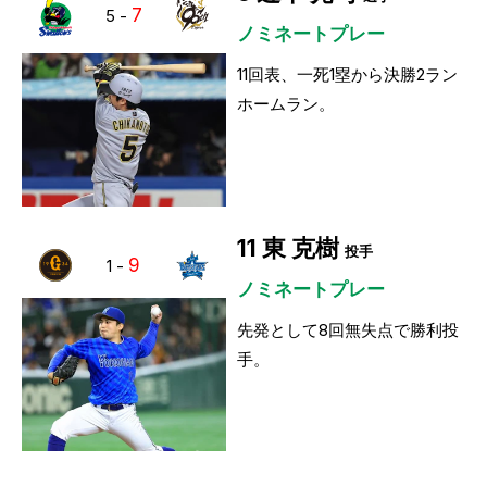
7
5
-
ノミネートプレー
11回表、一死1塁から決勝2ラン
ホームラン。
11
東 克樹
投手
9
1
-
ノミネートプレー
先発として8回無失点で勝利投
手。