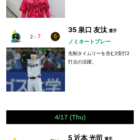
35
泉口 友汰
選手
7
2
-
ノミネートプレー
先制タイムリーを含む2安打2
打点の活躍。
4/17 (Thu)
5
近本 光司
選手