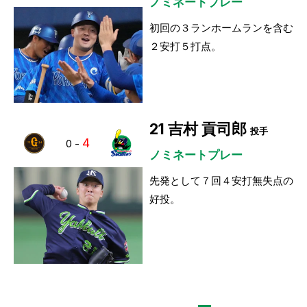
ノミネートプレー
初回の３ランホームランを含む
２安打５打点。
21
吉村 貢司郎
投手
4
0
-
ノミネートプレー
先発として７回４安打無失点の
好投。