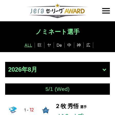
ノミネート選手
巨
ヤ
中
神
広
ALL
De
5/1 (Wed)
2
牧 秀悟
選手
12
1
-