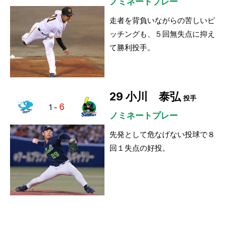
ノミネートプレー
走者を背負いながらの苦しいピ
ッチングも、５回無失点に抑え
て勝利投手。
29
小川 泰弘
投手
6
1
-
ノミネートプレー
先発として危なげない投球で８
回１失点の好投。