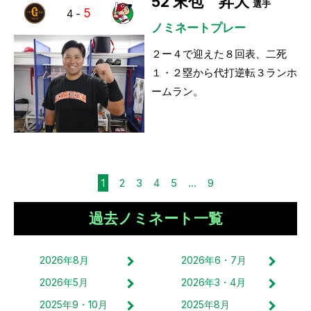
52
末包 昇大
選手
5
4
-
ノミネートプレー
２ー４で迎えた８回表、二死
１・２塁から代打逆転３ランホ
ームラン。
1
2
3
4
5
...
9
過去ノミネート一覧
2026
年
8
月
2026
年
6・7
月
2026
年
5
月
2026
年
3・4
月
2025
年
9・10
月
2025
年
8
月