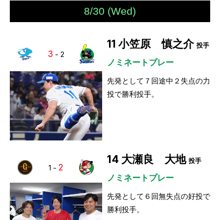
8/30 (Wed)
11
小笠原 慎之介
投手
3
-
2
ノミネートプレー
先発として７回途中２失点の力
投で勝利投手。
14
大瀬良 大地
投手
2
1
-
ノミネートプレー
先発として６回無失点の好投で
勝利投手。