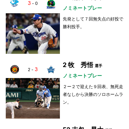
3
-
0
ノミネートプレー
先発として７回無失点の好投で
勝利投手。
2
牧 秀悟
選手
3
2
-
ノミネートプレー
２ー２で迎えた９回表、無死走
者なしから決勝のソロホームラ
ン。