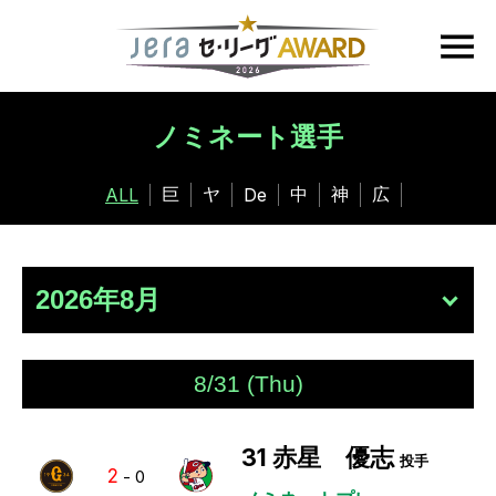
ノミネート選手
巨
ヤ
中
神
広
ALL
De
8/31 (Thu)
31
赤星 優志
投手
2
-
0