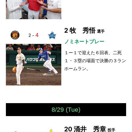
2
牧 秀悟
選手
4
2
-
ノミネートプレー
１ー１で迎えた６回表、二死
１・３塁の場面で決勝の３ラン
ホームラン。
8/29 (Tue)
20
涌井 秀章
投手