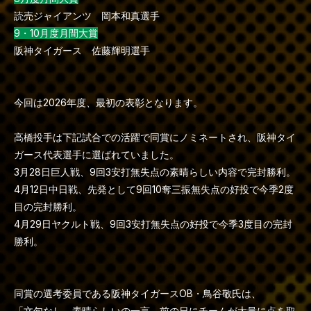
読売ジャイアンツ 岡本和真選手
9・10月度月間大賞
阪神タイガース 佐藤輝明選手
今回は2026年度、最初の表彰となります。
高橋投手は下記試合での活躍で同賞にノミネートされ、阪神タイ
ガース代表選手に選ばれていました。
3月28日巨人戦、9回3安打無失点の素晴らしい内容で完封勝利。
4月12日中日戦、先発として9回10奪三振無失点の好投で今季2度
目の完封勝利。
4月29日ヤクルト戦、9回3安打無失点の好投で今季3度目の完封
勝利。
同賞の選考委員である阪神タイガースOB・鳥谷敬氏は、
「文句なし。素晴らしいの一言。前の日にチームが大量に点を取