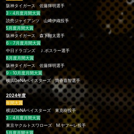
阪神タイガース 佐藤輝明選手
3・4月度月間大賞
読売ジャイアンツ 山﨑伊織投手
5月度月間大賞
阪神タイガース 森下翔太選手
6・7月度月間大賞
中日ドラゴンズ Ｊ.ボスラー選手
8月度月間大賞
阪神タイガース 佐藤輝明選手
9・10月度月間大賞
横浜DeNAベイスターズ 筒香嘉智選手
2024年度
年間大賞
横浜DeNAベイスターズ 東克樹投手
3・4月度月間大賞
東京ヤクルトスワローズ M.ヤフーレ投手
5月度月間大賞