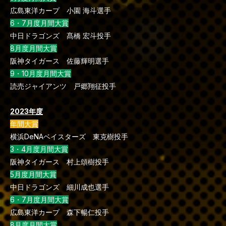
広島東洋カープ 小園 海斗選手
6・7月度月間大賞
中日ドラゴンズ 髙橋 宏斗投手
8月度月間大賞
阪神タイガース 佐藤輝明選手
9・10月度月間大賞
読売ジャイアンツ 戸郷翔征投手
2023年度
年間大賞
横浜DeNAベイスターズ 東克樹投手
3・4月度月間大賞
阪神タイガース 村上頌樹投手
5月度月間大賞
中日ドラゴンズ 細川成也選手
6・7月度月間大賞
広島東洋カープ 森下暢仁投手
8月度月間大賞