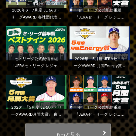
2026年6・7月度 JERAセ・
セ・リーグ公式配信番組
リーグAWARD 各球団代表選
『JERAセ・リーグ レジェン
手はこちら
ドＬＩＶＥ』２０２６年第５
回配信
セ・リーグ公式配信番組
2026年『5月度 JERAセ・リ
『JERAセ・リーグ レジェン
ーグAWARD 月間Energy賞』
ドＬＩＶＥ』２０２６年第４
中日ドラゴンズ・田中幹也選
回配信
手に決定
2026年『5月度 JERAセ・リ
セ・リーグ公式配信番組
ーグAWARD月間大賞』 東京
『JERAセ・リーグ レジェン
ヤクルトスワローズ・山野太
ドＬＩＶＥ』２０２６年第３
一投手に決定
回配信
もっと見る