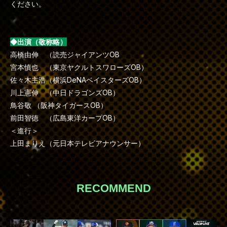
ください。
◆出演（敬称略）
高橋由伸 （読売ジャイアンツOB
宮本慎也 （東京ヤクルトスワローズOB）
佐々木主浩（横浜DeNAベイスターズOB）
川上憲伸 （中日ドラゴンズOB）
鳥谷敬 （阪神タイガースOB）
前田智徳 （広島東洋カープOB）
＜進行＞
上田まりえ（元日本テレビアナウンサー）
RECOMMEND