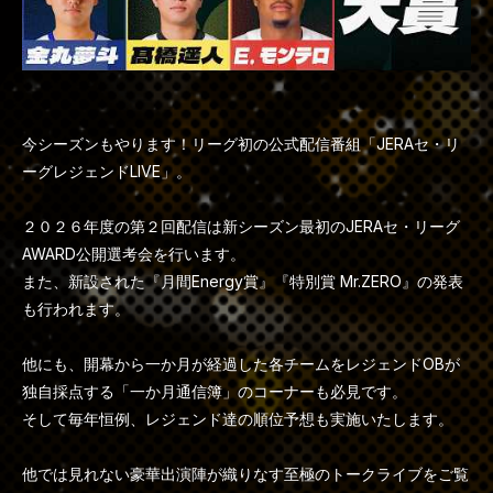
今シーズンもやります！リーグ初の公式配信番組「JERAセ・リ
ーグレジェンドLIVE」。
２０２６年度の第２回配信は新シーズン最初のJERAセ・リーグ
AWARD公開選考会を行います。
また、新設された『月間Energy賞』『特別賞 Mr.ZERO』の発表
も行われます。
他にも、開幕から一か月が経過した各チームをレジェンドOBが
独自採点する「一か月通信簿」のコーナーも必見です。
そして毎年恒例、レジェンド達の順位予想も実施いたします。
他では見れない豪華出演陣が織りなす至極のトークライブをご覧