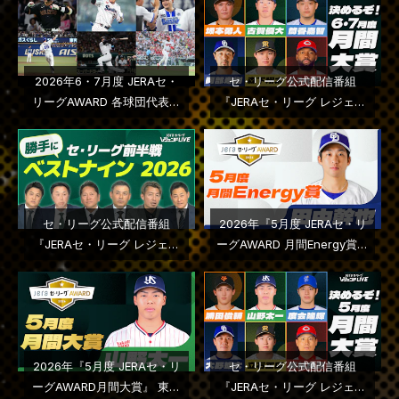
2026年6・7月度 JERAセ・
セ・リーグ公式配信番組
リーグAWARD 各球団代表選
『JERAセ・リーグ レジェン
手はこちら
ドＬＩＶＥ』２０２６年第５
回配信
セ・リーグ公式配信番組
2026年『5月度 JERAセ・リ
『JERAセ・リーグ レジェン
ーグAWARD 月間Energy賞』
ドＬＩＶＥ』２０２６年第４
中日ドラゴンズ・田中幹也選
回配信
手に決定
2026年『5月度 JERAセ・リ
セ・リーグ公式配信番組
ーグAWARD月間大賞』 東京
『JERAセ・リーグ レジェン