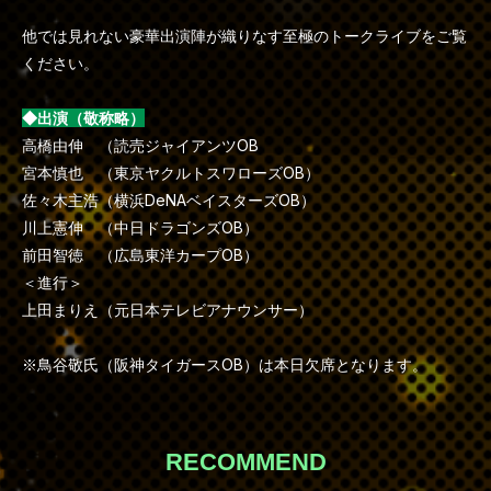
他では見れない豪華出演陣が織りなす至極のトークライブをご覧
ください。
◆出演（敬称略）
高橋由伸 （読売ジャイアンツOB
宮本慎也 （東京ヤクルトスワローズOB）
佐々木主浩（横浜DeNAベイスターズOB）
川上憲伸 （中日ドラゴンズOB）
前田智徳 （広島東洋カープOB）
＜進行＞
上田まりえ（元日本テレビアナウンサー）
※鳥谷敬氏（阪神タイガースOB）は本日欠席となります。
RECOMMEND