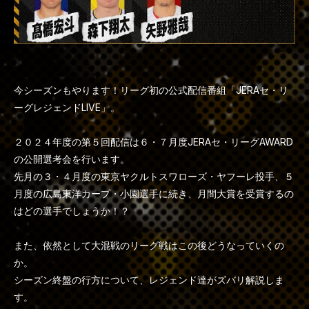
今シーズンもやります！リーグ初の公式配信番組「JERAセ・リ
ーグレジェンドLIVE」。
２０２４年度の第５回配信は６・７月度JERAセ・リーグAWARD
の公開選考会を行います。
先月の３・４月度の東京ヤクルトスワローズ・ヤフーレ投手、５
月度の広島東洋カープ・小園選手に続き、月間大賞を受賞するの
はどの選手でしょうか！？
また、依然として大混戦のリーグ戦はこの後どうなっていくの
か。
シーズン終盤の行方について、レジェンド達がズバリ解説しま
す。