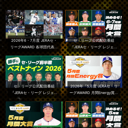
2026年6・7月度 JERAセ・
セ・リーグ公式配信番組
リーグAWARD 各球団代表選
『JERAセ・リーグ レジェン
手はこちら
ドＬＩＶＥ』２０２６年第５
回配信
セ・リーグ公式配信番組
2026年『5月度 JERAセ・リ
『JERAセ・リーグ レジェン
ーグAWARD 月間Energy賞』
ドＬＩＶＥ』２０２６年第４
中日ドラゴンズ・田中幹也選
回配信
手に決定