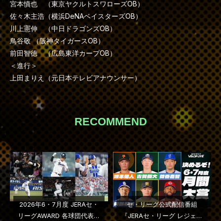
宮本慎也 （東京ヤクルトスワローズOB）
佐々木主浩（横浜DeNAベイスターズOB）
川上憲伸 （中日ドラゴンズOB）
鳥谷敬 （阪神タイガースOB）
前田智徳 （広島東洋カープOB）
＜進行＞
上田まりえ（元日本テレビアナウンサー）
RECOMMEND
2026年6・7月度 JERAセ・
セ・リーグ公式配信番組
リーグAWARD 各球団代表選
『JERAセ・リーグ レジェン