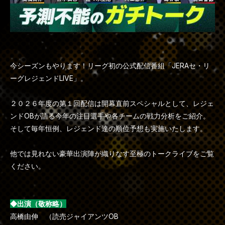
今シーズンもやります！リーグ初の公式配信番組「JERAセ・リ
ーグレジェンドLIVE」。
２０２６年度の第１回配信は開幕直前スペシャルとして、レジェ
ンドOBが語る今年の注目選手や各チームの戦力分析をご紹介。
そして毎年恒例、レジェンド達の順位予想も実施いたします。
他では見れない豪華出演陣が織りなす至極のトークライブをご覧
ください。
◆出演（敬称略）
高橋由伸 （読売ジャイアンツOB