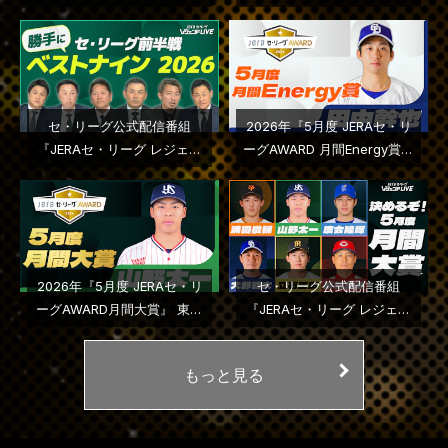
手はこちら
ドＬＩＶＥ』２０２６年第５
回配信
セ・リーグ公式配信番組
2026年『5月度 JERAセ・リ
『JERAセ・リーグ レジェン
ーグAWARD 月間Energy賞』
ドＬＩＶＥ』２０２６年第４
中日ドラゴンズ・田中幹也選
回配信
手に決定
2026年『5月度 JERAセ・リ
セ・リーグ公式配信番組
ーグAWARD月間大賞』 東京
『JERAセ・リーグ レジェン
ヤクルトスワローズ・山野太
ドＬＩＶＥ』２０２６年第３
一投手に決定
回配信
もっと見る