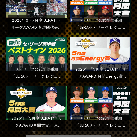
2026年6・7月度 JERAセ・
セ・リーグ公式配信番組
リーグAWARD 各球団代表選
『JERAセ・リーグ レジェン
手はこちら
ドＬＩＶＥ』２０２６年第５
回配信
セ・リーグ公式配信番組
2026年『5月度 JERAセ・リ
『JERAセ・リーグ レジェン
ーグAWARD 月間Energy賞』
ドＬＩＶＥ』２０２６年第４
中日ドラゴンズ・田中幹也選
回配信
手に決定
2026年『5月度 JERAセ・リ
セ・リーグ公式配信番組
ーグAWARD月間大賞』 東京
『JERAセ・リーグ レジェン
ヤクルトスワローズ・山野太
ドＬＩＶＥ』２０２６年第３