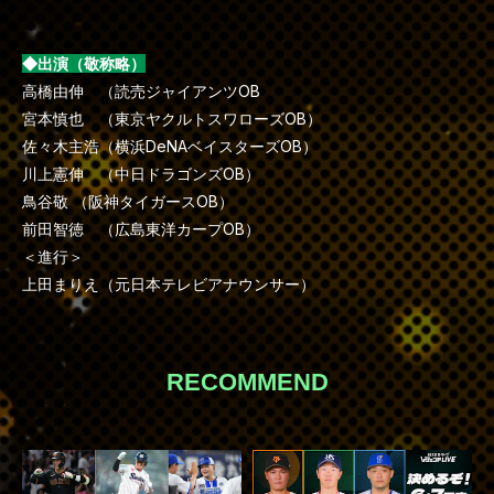
◆出演（敬称略）
高橋由伸 （読売ジャイアンツOB
宮本慎也 （東京ヤクルトスワローズOB）
佐々木主浩（横浜DeNAベイスターズOB）
川上憲伸 （中日ドラゴンズOB）
鳥谷敬 （阪神タイガースOB）
前田智徳 （広島東洋カープOB）
＜進行＞
上田まりえ（元日本テレビアナウンサー）
RECOMMEND