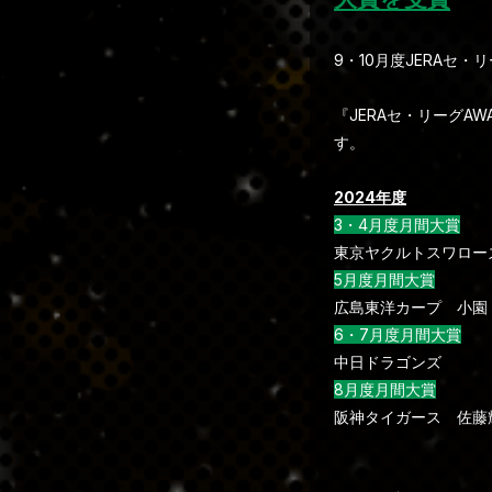
9・10月度JERAセ
『JERAセ・リーグA
す。
2024年度
3・4月度月間大賞
東京ヤクルトスワロー
5月度月間大賞
広島東洋カープ 小園
6・7月度月間大賞
中日ドラゴンズ
髙橋
8月度月間大賞
阪神タイガース 佐藤