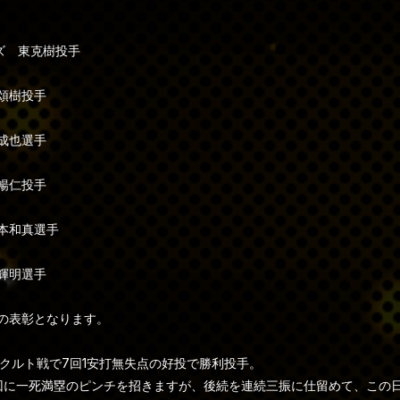
ズ 東克樹投手
頌樹投手
成也選手
暢仁投手
本和真選手
輝明選手
目の表彰となります。
ヤクルト戦で7回1安打無失点の好投で勝利投手。
6回に一死満塁のピンチを招きますが、後続を連続三振に仕留めて、この