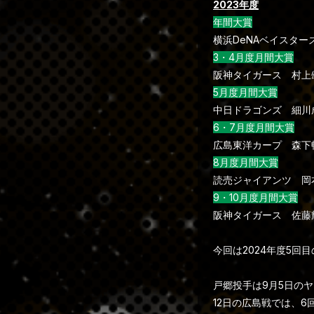
2023年度
年間大賞
横浜DeNAベイスター
3・4月度月間大賞
阪神タイガース 村上
5月度月間大賞
中日ドラゴンズ 細川
6・7月度月間大賞
広島東洋カープ 森下
8月度月間大賞
読売ジャイアンツ 岡
9・10月度月間大賞
阪神タイガース 佐藤
今回は2024年度5回
戸郷投手は9月5日の
12日の広島戦では、