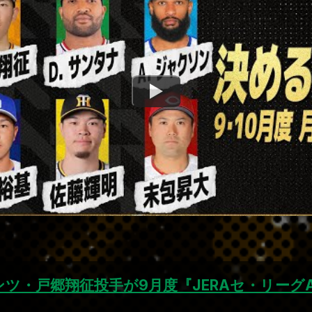
ツ・戸郷翔征投手が9月度『JERAセ・リーグA