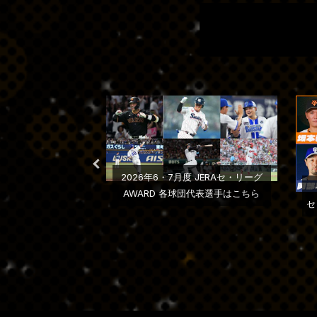
2026年6・7月度 JERAセ・リーグ
配信番組『JERA
AWARD 各球団代表選手はこちら
ェンドＬＩＶＥ』２
セ
第３回配信