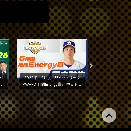
A
2026年『5月度 JERAセ・リーグ
2026年『5月度
』２
AWARD 月間Energy賞』 中日ドラ
AWARD月間大賞
ゴンズ・田中幹也選手に決定
ワローズ・山野