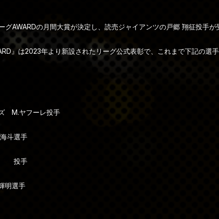
・リーグAWARDの月間大賞が決定し、読売ジャイアンツの戸郷 翔征投手
WARD』は2023年より新設されたリーグ公式表彰で、これまで下記の選
ズ M.ヤフーレ投手
 海斗選手
 宏斗
投手
輝明選手